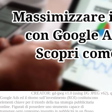
CREATOR: gd-jpeg v1.0 (using IJG JPEG v62), qu
Google Ads ed il ritorno sull’investimento (ROI) costituiscono
elementi chiave per il trionfo della tua strategia pubblicitaria
online. Figurati di possedere uno strumento capace di
tramutare ogni centesimo investito in pubblicità in un flusso