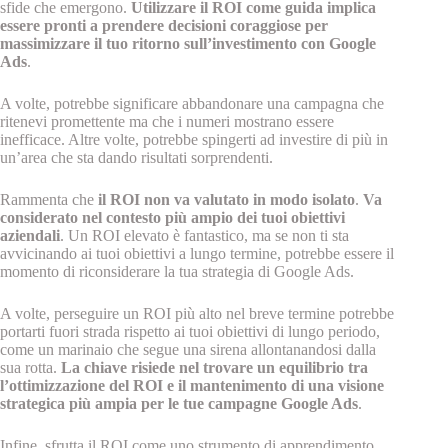
sfide che emergono.
Utilizzare il ROI come guida implica
essere pronti a prendere decisioni coraggiose per
massimizzare il tuo ritorno sull’investimento con Google
Ads
.
A volte, potrebbe significare abbandonare una campagna che
ritenevi promettente ma che i numeri mostrano essere
inefficace. Altre volte, potrebbe spingerti ad investire di più in
un’area che sta dando risultati sorprendenti.
Rammenta che
il ROI non va valutato in modo isolato
.
Va
considerato nel contesto più ampio dei tuoi obiettivi
aziendali
. Un ROI elevato è fantastico, ma se non ti sta
avvicinando ai tuoi obiettivi a lungo termine, potrebbe essere il
momento di riconsiderare la tua strategia di Google Ads.
A volte, perseguire un ROI più alto nel breve termine potrebbe
portarti fuori strada rispetto ai tuoi obiettivi di lungo periodo,
come un marinaio che segue una sirena allontanandosi dalla
sua rotta.
La chiave risiede nel trovare un equilibrio tra
l’ottimizzazione del ROI e il mantenimento di una visione
strategica più ampia per le tue campagne Google Ads
.
Infine, sfrutta il ROI come uno strumento di apprendimento