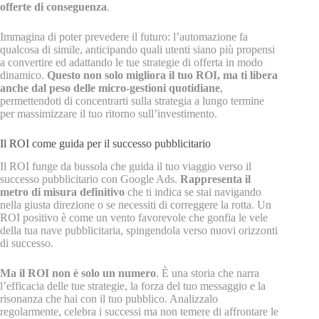
offerte di conseguenza
.
Immagina di poter prevedere il futuro: l’automazione fa
qualcosa di simile, anticipando quali utenti siano più propensi
a convertire ed adattando le tue strategie di offerta in modo
dinamico.
Questo non solo migliora il tuo ROI, ma ti libera
anche dal peso delle micro-gestioni quotidiane
,
permettendoti di concentrarti sulla strategia a lungo termine
per massimizzare il tuo ritorno sull’investimento.
Il ROI come guida per il successo pubblicitario
Il ROI funge da bussola che guida il tuo viaggio verso il
successo pubblicitario con Google Ads.
Rappresenta il
metro di misura definitivo
che ti indica se stai navigando
nella giusta direzione o se necessiti di correggere la rotta. Un
ROI positivo è come un vento favorevole che gonfia le vele
della tua nave pubblicitaria, spingendola verso nuovi orizzonti
di successo.
Ma il ROI non è solo un numero
. È una storia che narra
l’efficacia delle tue strategie, la forza del tuo messaggio e la
risonanza che hai con il tuo pubblico. Analizzalo
regolarmente, celebra i successi ma non temere di affrontare le