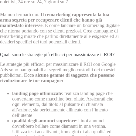
obiettivi, 24 ore su 24, 7 giorni su 7.
Ma non fermarti qui.
Il remarketing rappresenta la tua
arma segreta per recuperare clienti che hanno già
manifestato interesse
. È come lanciare un boomerang digitale
che ritorna portando con sé clienti preziosi. Crea campagne di
remarketing mirate che parlino direttamente alle esigenze ed ai
desideri specifici dei tuoi potenziali clienti.
Quali sono le strategie più efficaci per massimizzare il ROI?
Le strategie più efficaci per massimizzare il ROI con Google
Ads sono paragonabili ai segreti meglio custoditi dei maestri
pubblicitari.
Ecco alcune gemme di saggezza che possono
rivoluzionare le tue campagne:
landing page ottimizzate
: realizza landing page che
convertano come macchine ben oliate. Assicurati che
ogni elemento, dal titolo al pulsante di chiamata
all’azione, sia perfettamente allineato con l’intento
dell’utente
qualità degli annunci superiore
: i tuoi annunci
dovrebbero brillare come diamanti in una vetrina.
Utilizza testi accattivanti, immagini di alta qualità ed