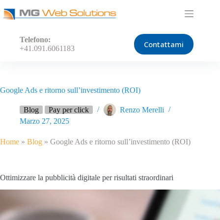
Salta
al
contenuto
Telefono:
Contattami
+41.091.6061183
Google Ads e ritorno sull’investimento (ROI)
Blog
Pay per click
Renzo Merelli
Marzo 27, 2025
Home
»
Blog
»
Google Ads e ritorno sull’investimento (ROI)
Ottimizzare la pubblicità digitale per risultati straordinari