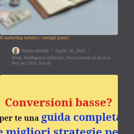
Il marketing turistico: consigli pratici
Renzo Merelli
Aprile 30, 2026
Blog
,
Intelligenza artificiale
,
News motori di ricerca
,
Pay per click
,
Social