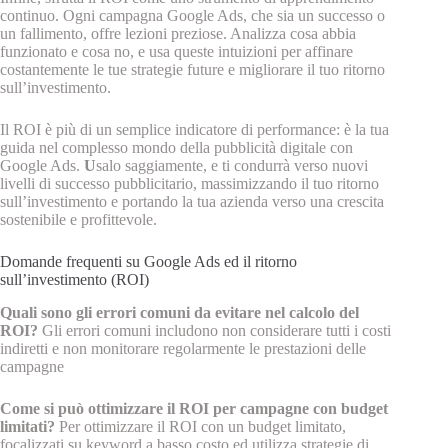
continuo. Ogni campagna Google Ads, che sia un successo o
un fallimento, offre lezioni preziose. Analizza cosa abbia
funzionato e cosa no, e usa queste intuizioni per affinare
costantemente le tue strategie future e migliorare il tuo ritorno
sull’investimento.
Il ROI è più di un semplice indicatore di performance: è la tua
guida nel complesso mondo della pubblicità digitale con
Google Ads.
U
salo saggiamente, e ti condurrà verso nuovi
livelli di successo pubblicitario, massimizzando il tuo ritorno
sull’investimento e portando la tua azienda verso una crescita
sostenibile e profittevole.
Domande frequenti su Google Ads ed il ritorno
sull’investimento (ROI)
Quali sono gli errori comuni da evitare nel calcolo del
ROI?
Gli errori comuni includono non considerare tutti i costi
indiretti e non monitorare regolarmente le prestazioni delle
campagne
Come si può ottimizzare il ROI per campagne con budget
limitati?
Per ottimizzare il ROI con un budget limitato,
focalizzati su keyword a basso costo ed utilizza strategie di