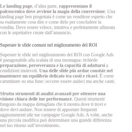
Le landing page
, d’altra parte,
rappresentano il
palcoscenico dove avviene la magia della conversione
. Una
landing page ben progettata è come un venditore esperto che
sa esattamente cosa dire e come dirlo per concludere la
vendita. Deve essere veloce, intuitiva e perfettamente allineata
con le aspettative create dall’annuncio.
Superare le sfide comuni nel miglioramento del ROI
Superare le sfide nel miglioramento del ROI con Google Ads
è paragonabile alla scalata di una montagna: richiede
preparazione, perseveranza e la capacità di adattarsi
a
condizioni mutevoli.
Una delle sfide più ardue consiste nel
mantenere un equilibrio delicato tra costi e ricavi
. È come
camminare su una fune: occorre essere audaci ma anche cauti.
Sfrutta strumenti di analisi avanzati per ottenere una
visione chiara delle tue performance
. Questi strumenti
fungono da mappa dettagliata che ti mostra dove ti trovi e
dove devi andare. Non temere di apportare frequenti
aggiustamenti alle tue campagne Google Ads. A volte, anche
una piccola modifica può determinare una grande differenza
nel tuo ritorno sull’investimento.