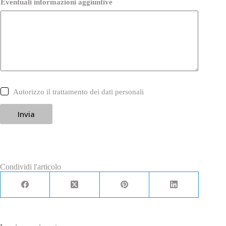
Eventuali informazioni aggiuntive
C
Autorizzo il trattamento dei dati personali
a
s
Invia
e
l
l
e
d
i
S
Condividi l'articolo
p
u
n
t
a
*