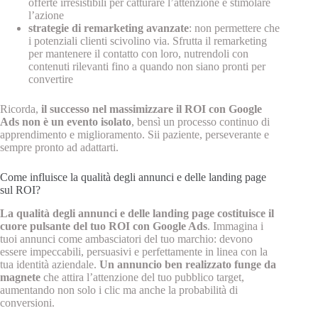
offerte irresistibili per catturare l’attenzione e stimolare
l’azione
strategie di remarketing avanzate
: non permettere che
i potenziali clienti scivolino via. Sfrutta il remarketing
per mantenere il contatto con loro, nutrendoli con
contenuti rilevanti fino a quando non siano pronti per
convertire
Ricorda,
il successo nel massimizzare il ROI con Google
Ads non è un evento isolato
, bensì un processo continuo di
apprendimento e miglioramento. Sii paziente, perseverante e
sempre pronto ad adattarti.
Come influisce la qualità degli annunci e delle landing page
sul ROI?
La qualità degli annunci e delle landing page costituisce il
cuore pulsante del tuo ROI con Google Ads
. Immagina i
tuoi annunci come ambasciatori del tuo marchio: devono
essere impeccabili, persuasivi e perfettamente in linea con la
tua identità aziendale.
Un annuncio ben realizzato funge da
magnete
che attira l’attenzione del tuo pubblico target,
aumentando non solo i clic ma anche la probabilità di
conversioni.