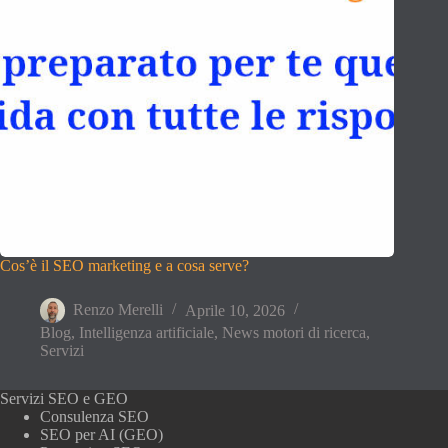
Cos’è il SEO marketing e a cosa serve?
Renzo Merelli
Aprile 10, 2026
Blog
,
Intelligenza artificiale
,
News motori di ricerca
,
Servizi
Servizi SEO e GEO
Consulenza SEO
SEO per AI (GEO)