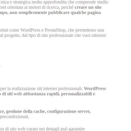
ecnica e strategica molto approfondita che comprende studio
rnet orientata ai motori di ricerca, perché
creare un sito
l tempo, non semplicemente pubblicare qualche pagina
 evoluti come WordPress e PrestaShop, che permettono una
al progetto, dal tipo di sito professionale che vuoi ottenere
r la realizzazione siti internet professionali.
WordPress
di siti web abbastanza rapidi, personalizzabili e
e, gestione della cache, configurazione server,
preconfezionati.
o di sito web curato nei dettagli può garantire