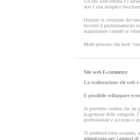
Un sito web vetrina è l’ideal
non è una semplice brochure 
Durante la creazione del sito
favorire il posizionamento s
acquisizione contatti se vie
Molti pensano che basti “ess
Sito web E-commerce
La realizzazione siti web 
È possibile sviluppare eco
Si potrebbe credere che sia p
la gestione delle categorie, 
professionale e accurato e un
Ti sembrerà forse scontato, m
ottimizzato per i motori di