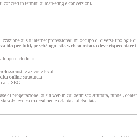
ti concreti in termini di marketing e conversioni.
izzazione di siti internet professionali mi occupo di diverse tipologie di 
alido per tutti, perché ogni sito web su misura deve rispecchiare il 
sviluppo includono:
rofessionisti e aziende locali
ita online
strutturata
ti alla SEO
se di progettazione di siti web in cui definisco struttura, funnel, conten
sia solo tecnica ma realmente orientata al risultato.