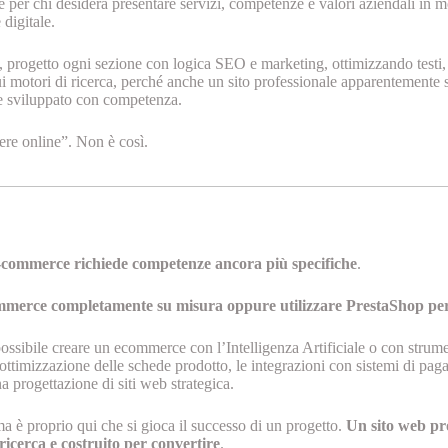
e per chi desidera presentare servizi, competenze e valori aziendali in m
digitale.
, progetto ogni sezione con logica SEO e marketing, ottimizzando testi, 
ui motori di ricerca, perché anche un sito professionale apparentemente
ne sviluppato con competenza.
ere online”. Non è così.
e-commerce richiede competenze ancora più specifiche
.
mmerce completamente su misura oppure utilizzare PrestaShop per la 
ossibile creare un ecommerce con l’Intelligenza Artificiale o con strument
l’ottimizzazione delle schede prodotto, le integrazioni con sistemi di pa
a progettazione di siti web strategica.
a è proprio qui che si gioca il successo di un progetto.
Un sito web pro
 ricerca e costruito per convertire
.