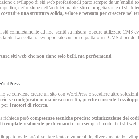
ione e sviluppo di siti web professionali parto sempre da un’analisi t
petitor, definizione dell’architettura del sito e progettazione di siti inte
a costruire una struttura solida, veloce e pensata per crescere ne
di siti completamente ad hoc, scritti su misura, oppure utilizzare CMS
 scalabili. La scelta tra sviluppo sito custom o piattaforma CMS dipende d
creare siti web che non siano solo belli, ma performanti
.
 WordPress
o se conviene creare un sito con WordPress o scegliere altre soluzioni pe
io se configurato in maniera corretta, perché consente lo sviluppo 
 per i motori di ricerca
.
s richiede però
competenze tecniche precise: ottimizzazione del codic
 di template realmente performanti
e non semplici modelli di siti web 
iluppato male può diventare lento e vulnerabile, diversamente lo svilupp