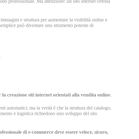
odo professionale. Ma attenzione: un sito internet vetrina
immagini e struttura per aumentare la visibilità online e
 semplice può diventare uno strumento potente di
creazione siti internet orientati alla vendita online
.
i automatici, ma la verità è che la struttura del catalogo,
gamento e logistica richiedono uno sviluppo del sito
fessionale di e-commerce deve essere veloce, sicuro,