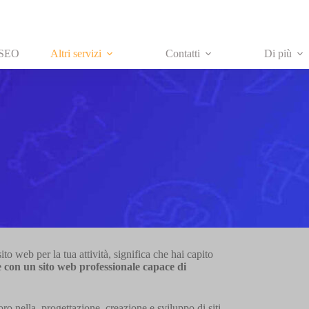
 SEO
Altri servizi
Contatti
Di più
to web per la tua attività, significa che hai capito
e con un sito web professionale capace di
oro nella progettazione, creazione e sviluppo di siti