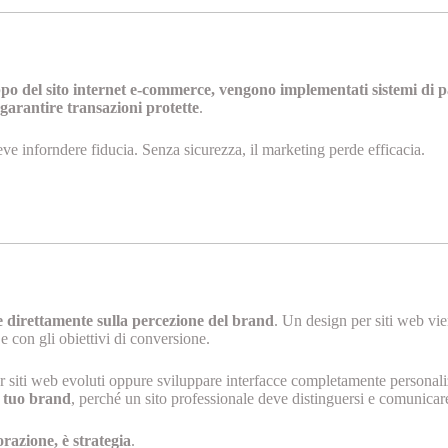
ppo del sito internet e-commerce, vengono implementati sistemi di pa
 garantire transazioni protette
.
ve inforndere fiducia. Senza sicurezza, il marketing perde efficacia.
de direttamente sulla percezione del brand
. Un design per siti web vi
e con gli obiettivi di conversione.
er siti web evoluti oppure sviluppare interfacce completamente personal
l tuo brand
, perché un sito professionale deve distinguersi e comunica
orazione, è strategia
.