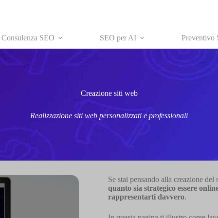
Consulenza SEO
SEO per AI
Preventivo
Creazione siti web
Realizzazione siti web personalizzati e professionali
Se stai pensando alla creazione del si
quanto sia strategico essere onlin
rappresentarti davvero
.
In questa pagina ti illustro come lav