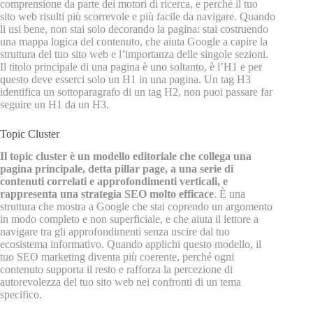
comprensione da parte dei motori di ricerca, e perché il tuo
sito web risulti più scorrevole e più facile da navigare. Quando
li usi bene, non stai solo decorando la pagina: stai costruendo
una mappa logica del contenuto, che aiuta Google a capire la
struttura del tuo sito web e l’importanza delle singole sezioni.
Il titolo principale di una pagina è uno soltanto, è l’H1 e per
questo deve esserci solo un H1 in una pagina. Un tag H3
identifica un sottoparagrafo di un tag H2, non puoi passare far
seguire un H1 da un H3.
Topic Cluster
Il topic cluster è un modello editoriale che collega una
pagina principale, detta pillar page, a una serie di
contenuti correlati e approfondimenti verticali, e
rappresenta una strategia SEO molto efficace
. È una
struttura che mostra a Google che stai coprendo un argomento
in modo completo e non superficiale, e che aiuta il lettore a
navigare tra gli approfondimenti senza uscire dal tuo
ecosistema informativo. Quando applichi questo modello, il
tuo SEO marketing diventa più coerente, perché ogni
contenuto supporta il resto e rafforza la percezione di
autorevolezza del tuo sito web nei confronti di un tema
specifico.