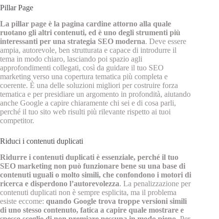
Pillar Page
La pillar page è la pagina cardine attorno alla quale
ruotano gli altri contenuti, ed è uno degli strumenti più
interessanti per una strategia SEO moderna
. Deve essere
ampia, autorevole, ben strutturata e capace di introdurre il
tema in modo chiaro, lasciando poi spazio agli
approfondimenti collegati, così da guidare il tuo SEO
marketing verso una copertura tematica più completa e
coerente. È una delle soluzioni migliori per costruire forza
tematica e per presidiare un argomento in profondità, aiutando
anche Google a capire chiaramente chi sei e di cosa parli,
perché il tuo sito web risulti più rilevante rispetto ai tuoi
competitor.
Riduci i contenuti duplicati
Ridurre i contenuti duplicati è essenziale, perché il tuo
SEO marketing non può funzionare bene su una base di
contenuti uguali o molto simili, che confondono i motori di
ricerca e disperdono l’autorevolezza
. La penalizzazione per
contenuti duplicati non è sempre esplicita, ma il problema
esiste eccome:
quando Google trova troppe versioni simili
di uno stesso contenuto, fatica a capire quale mostrare e
spesso sceglie di non premiare nessuna in modo pieno
. Per