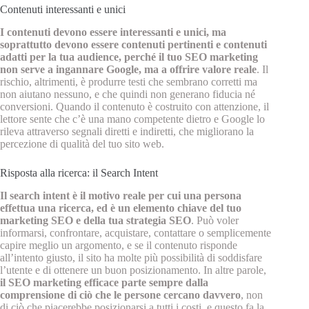
Contenuti interessanti e unici
I contenuti devono essere interessanti e unici, ma
soprattutto devono essere contenuti pertinenti e contenuti
adatti per la tua audience, perché il tuo SEO marketing
non serve a ingannare Google, ma a offrire valore reale
. Il
rischio, altrimenti, è produrre testi che sembrano corretti ma
non aiutano nessuno, e che quindi non generano fiducia né
conversioni. Quando il contenuto è costruito con attenzione, il
lettore sente che c’è una mano competente dietro e Google lo
rileva attraverso segnali diretti e indiretti, che migliorano la
percezione di qualità del tuo sito web.
Risposta alla ricerca: il Search Intent
Il search intent è il motivo reale per cui una persona
effettua una ricerca, ed è un elemento chiave del tuo
marketing SEO e della tua strategia SEO
. Può voler
informarsi, confrontare, acquistare, contattare o semplicemente
capire meglio un argomento, e se il contenuto risponde
all’intento giusto, il sito ha molte più possibilità di soddisfare
l’utente e di ottenere un buon posizionamento. In altre parole,
il SEO marketing efficace parte sempre dalla
comprensione di ciò che le persone cercano davvero
, non
di ciò che piacerebbe posizionarsi a tutti i costi, e questo fa la