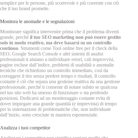
semplice per le persone, più scorrevole e più coerente con ciò
che il tuo brand promette.
Monitora le anomalie e le segnalazioni
Monitorare significa intervenire prima che il problema diventi
grande, perché
il tuo SEO marketing non può essere gestito
solo in modo reattivo, ma deve basarsi su un controllo
continuo
. Strumenti come Tool online free per il check della
SEO, Google Search Console e altri sistemi di analisi
professionali ti aiutano a individuare errori, cali improvvisi,
pagine escluse dall’indice, problemi di usabilità o anomalie
tecniche che richiedono un controllo immediato, così da
correggere il tiro senza perdere tempo e risultati. Il controllo
costante è ciò che separa una gestione reattiva da una gestione
professionale, perché ti consente di notare subito se qualcosa
nel tuo sito web ha smesso di funzionare o sta perdendo
posizioni. Dedicarsi ad un monitoraggio costante evita di
dover impiegare una grande quantità (e imprevista) di tempo
per la sistemazione di problematiche che, non individuate
dall’inizio, sono cresciute in maniera esponenziale.
Analizza i tuoi competitor
Analizzare i competitor non significa copiare quello che