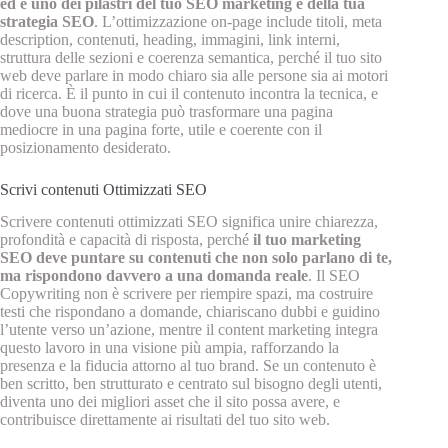
ed è uno dei pilastri del tuo SEO marketing e della tua
strategia SEO
. L’ottimizzazione on‑page include titoli, meta
description, contenuti, heading, immagini, link interni,
struttura delle sezioni e coerenza semantica, perché il tuo sito
web deve parlare in modo chiaro sia alle persone sia ai motori
di ricerca. È il punto in cui il contenuto incontra la tecnica, e
dove una buona strategia può trasformare una pagina
mediocre in una pagina forte, utile e coerente con il
posizionamento desiderato.
Scrivi contenuti Ottimizzati SEO
Scrivere contenuti ottimizzati SEO significa unire chiarezza,
profondità e capacità di risposta, perché
il tuo marketing
SEO deve puntare su contenuti che non solo parlano di te,
ma rispondono davvero a una domanda reale
. Il SEO
Copywriting non è scrivere per riempire spazi, ma costruire
testi che rispondano a domande, chiariscano dubbi e guidino
l’utente verso un’azione, mentre il content marketing integra
questo lavoro in una visione più ampia, rafforzando la
presenza e la fiducia attorno al tuo brand. Se un contenuto è
ben scritto, ben strutturato e centrato sul bisogno degli utenti,
diventa uno dei migliori asset che il sito possa avere, e
contribuisce direttamente ai risultati del tuo sito web.