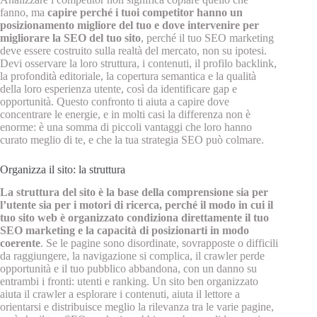
fanno, ma
capire perché i tuoi competitor hanno un
posizionamento migliore del tuo e dove intervenire per
migliorare la SEO del tuo sito
, perché il tuo SEO marketing
deve essere costruito sulla realtà del mercato, non su ipotesi.
Devi osservare la loro struttura, i contenuti, il profilo backlink,
la profondità editoriale, la copertura semantica e la qualità
della loro esperienza utente, così da identificare gap e
opportunità. Questo confronto ti aiuta a capire dove
concentrare le energie, e in molti casi la differenza non è
enorme: è una somma di piccoli vantaggi che loro hanno
curato meglio di te, e che la tua strategia SEO può colmare.
Organizza il sito: la struttura
La struttura del sito è la base della comprensione sia per
l’utente sia per i motori di ricerca, perché il modo in cui il
tuo sito web è organizzato condiziona direttamente il tuo
SEO marketing e la capacità di posizionarti in modo
coerente
. Se le pagine sono disordinate, sovrapposte o difficili
da raggiungere, la navigazione si complica, il crawler perde
opportunità e il tuo pubblico abbandona, con un danno su
entrambi i fronti: utenti e ranking. Un sito ben organizzato
aiuta il crawler a esplorare i contenuti, aiuta il lettore a
orientarsi e distribuisce meglio la rilevanza tra le varie pagine,