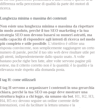
differenza nella percezione di qualità da parte dei motori di
ricerca.
Lunghezza minima o massima dei contenuti
Non esiste una lunghezza minima o massima da rispettare
in modo assoluto, perché il tuo SEO marketing e la tua
strategia SEO non devono basarsi su numeri astratti, ma
sulla capacità di rispondere agli intenti di ricerca nel modo
più completo e utile possibile
. L’obiettivo è offrire una
risposta convincente, non semplicemente raggiungere un certo
numero di parole, perché il tuo sito web deve risultare utile per
gli utenti, indipendentemente dallo spazio usato. A volte
bastano poche righe ben fatte, altre volte servono pagine più
estese, ma il criterio corretto non è la quantità: è la qualità e la
rilevanza reale rispetto alla domanda posta.
I tag H: come utilizzarli
I tag H servono a organizzare i contenuti in una gerarchia
chiara, perché la tua SEO on‑page deve mostrare una
struttura logica a chi legge, sia umano sia bot
. H1, H2, H3,
H4, H5 ecc devono seguire un ordine coerente delle
intestazioni, così da facilitare la lettura umana e la