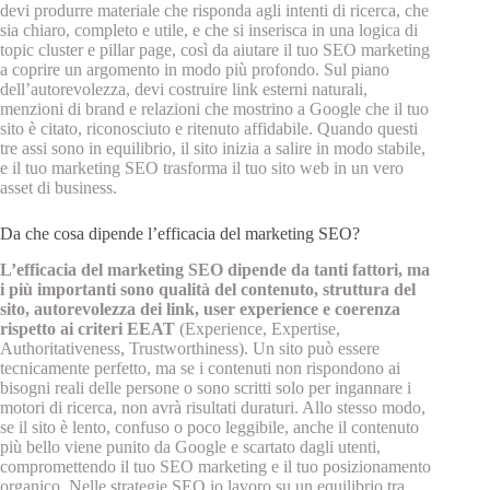
devi produrre materiale che risponda agli intenti di ricerca, che
sia chiaro, completo e utile, e che si inserisca in una logica di
topic cluster e pillar page, così da aiutare il tuo SEO marketing
a coprire un argomento in modo più profondo. Sul piano
dell’autorevolezza, devi costruire link esterni naturali,
menzioni di brand e relazioni che mostrino a Google che il tuo
sito è citato, riconosciuto e ritenuto affidabile. Quando questi
tre assi sono in equilibrio, il sito inizia a salire in modo stabile,
e il tuo marketing SEO trasforma il tuo sito web in un vero
asset di business.
Da che cosa dipende l’efficacia del marketing SEO?
L’efficacia del marketing SEO dipende da tanti fattori, ma
i più importanti sono qualità del contenuto, struttura del
sito, autorevolezza dei link, user experience e coerenza
rispetto ai criteri EEAT
(Experience, Expertise,
Authoritativeness, Trustworthiness). Un sito può essere
tecnicamente perfetto, ma se i contenuti non rispondono ai
bisogni reali delle persone o sono scritti solo per ingannare i
motori di ricerca, non avrà risultati duraturi. Allo stesso modo,
se il sito è lento, confuso o poco leggibile, anche il contenuto
più bello viene punito da Google e scartato dagli utenti,
compromettendo il tuo SEO marketing e il tuo posizionamento
organico. Nelle strategie SEO io lavoro su un equilibrio tra