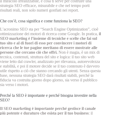
il miracolo irrealizzabile, e cosa ti serve per costruire una
strategia SEO efficace, misurabile e che nel tempo porti
risultati reali, non solo numeri gonfiati nei report.
Che cos’è, cosa significa e come funziona la SEO?
L’acronimo SEO sta per “Search Engine Optimization”, cioè
ottimizzazione dei motori di ricerca come Google. In pratica,
il
SEO marketing è l’insieme di tecniche e scelte che fai sul
tuo sito e al di fuori di esso per convincere i motori di
ricerca che le tue pagine meritano di essere mostrate alle
persone che cercano ciò che offri.
Non è magia, è un mix di
tecnica, contenuti, struttura del sito e logica: il tuo sito web
viene letto dal crawler, analizzato per rilevanza, autorevolezza
e stabilità, e poi il motore decide se il tuo contenuto è davvero
utile rispetto a ciò che stanno cercando gli utenti. Senza questa
base, nessuna strategia SEO darà risultati stabili, perché la
fiducia va costruita giorno dopo giorno, sia verso il pubblico
sia verso i motori.
Perché la SEO è importante e perché bisogna investire nella
SEO?
Il SEO marketing è importante perché gestisce il canale
più potente e duraturo che esista per il tuo business
: il