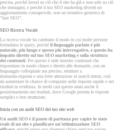
precisa, perché lavori su ciò che il sito ha già e non solo su ciò
che immagini, e perché il tuo SEO marketing diventi un
aggiornamento consapevole, non un tentativo generico di
“fare SEO”.
SEO Ricerca Vocale
La ricerca vocale ha cambiato il modo in cui molte persone
formulano le query, perché
il linguaggio parlato è più
naturale, più lungo e spesso più interrogativo, e questo ha
impatto diretto sul tuo SEO marketing e sulla struttura
dei contenuti
. Per questo è utile inserire contenuti che
rispondano in modo chiaro e diretto alle domande, con un
linguaggio colloquiale ma preciso, strutture a
domanda‑risposta e una forte attenzione al search intent, così
da aumentare le chance di comparire nelle risposte rapide e nei
risultati in evidenza. In molti casi questo aiuta anche il
posizionamento nei risultati, dove Google premia le risposte
semplici e ben strutturate.
Inizia con un audit SEO del tuo sito web
Un audit SEO è il punto di partenza per capire lo stato
reale di un sito e pianificare un’ottimizzazione SEO
efficace
, perché senza una diagnosi chiara ogni tua azione