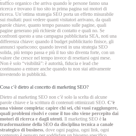
traffico organico che arriva quando le persone fanno una
ricerca e trovano il tuo sito in prima pagina sui motori di
ricerca. Un’ottima strategia SEO porta un effetto misurabile
sui risultati: puoi vedere quanti visitatori arrivano, da quali
parole chiave, quanto tempo passano sulle pagine, quali
pagine generano più richieste di contatto e quali no. Se
confronti questo a una campagna pubblicitaria SEA, noti una
differenza chiave: quando il budget pubblicitario finisce, gli
annunci spariscono; quando investi in una strategia SEO
solida, più tempo passa e più il tuo sito diventa forte, con un
valore che cresce nel tempo invece di resettarsi ogni mese.
Non è solo “visibilità”: è autorità, fiducia e lead che
continuano a entrare anche quando tu non stai attivamente
investendo in pubblicità.
Cosa c’è dietro al concetto di marketing SEO?
Dietro al marketing SEO non c’è solo la scelta di alcune
parole chiave e la scrittura di contenuti ottimizzati SEO.
C’è
una visione completa: capire chi sei, chi vuoi raggiungere,
quali problemi risolvi e come il tuo sito viene percepito dai
motori di ricerca e dagli utenti
. Il marketing SEO è
la
trasformazione della SEO da disciplina tecnica a canale
strategico di business
, dove ogni pagina, ogni link, ogni
contenuto è pensato per soddisfare un bisogno specifico