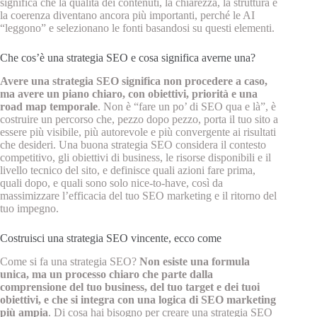
significa che la qualità dei contenuti, la chiarezza, la struttura e
la coerenza diventano ancora più importanti, perché le AI
“leggono” e selezionano le fonti basandosi su questi elementi.
Che cos’è una strategia SEO e cosa significa averne una?
Avere una strategia SEO significa non procedere a caso,
ma avere un piano chiaro, con obiettivi, priorità e una
road map temporale
. Non è “fare un po’ di SEO qua e là”, è
costruire un percorso che, pezzo dopo pezzo, porta il tuo sito a
essere più visibile, più autorevole e più convergente ai risultati
che desideri. Una buona strategia SEO considera il contesto
competitivo, gli obiettivi di business, le risorse disponibili e il
livello tecnico del sito, e definisce quali azioni fare prima,
quali dopo, e quali sono solo nice‑to‑have, così da
massimizzare l’efficacia del tuo SEO marketing e il ritorno del
tuo impegno.
Costruisci una strategia SEO vincente, ecco come
Come si fa una strategia SEO?
Non esiste una formula
unica, ma un processo chiaro che parte dalla
comprensione del tuo business, del tuo target e dei tuoi
obiettivi, e che si integra con una logica di SEO marketing
più ampia
. Di cosa hai bisogno per creare una strategia SEO