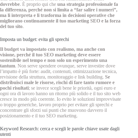
dovrebbe
. È proprio qui che
una strategia professionale fa
la differenza, perché non si limita a “far salire i numeri”,
ma li interpreta e li trasforma in decisioni operative che
migliorano continuamente il tuo marketing SEO e la forza
del tuo sito
.
Imposta un budget: evita gli sprechi
Il budget va impostato con realismo, ma anche con
visione, perché il tuo SEO marketing deve essere
sostenibile nel tempo e non solo un esperimento una
tantum
. Non serve spendere ovunque, serve investire dove
l’impatto è più forte: audit, contenuti, ottimizzazione tecnica,
revisione della struttura, monitoraggio e link building.
Se
distribuisci male le risorse, rischi di fare tanto rumore e
pochi risultati
; se invece scegli bene le priorità, ogni euro e
ogni ora di lavoro hanno un ritorno più solido e il tuo sito web
cresce in modo più coerente. Io evito le soluzioni improvvisate
o troppo generiche, lavoro proprio per evitare gli sprechi e
concentrare gli sforzi sui punti che muovono davvero il
posizionamento e il tuo SEO marketing.
Keyword Research: cerca e scegli le parole chiave usate dagli
utenti