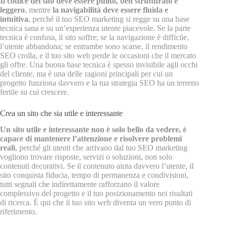
Il codice del sito deve essere pulito, ben strutturato e
leggero
, mentre
la navigabilità deve essere fluida e
intuitiva
, perché il tuo SEO marketing si regge su una base
tecnica sana e su un’esperienza utente piacevole. Se la parte
tecnica è confusa, il sito soffre; se la navigazione è difficile,
l’utente abbandona; se entrambe sono scarse, il rendimento
SEO crolla, e il tuo sito web perde le occasioni che il mercato
gli offre. Una buona base tecnica è spesso invisibile agli occhi
del cliente, ma è una delle ragioni principali per cui un
progetto funziona davvero e la tua strategia SEO ha un terreno
fertile su cui crescere.
Crea un sito che sia utile e interessante
Un sito utile e interessante non è solo bello da vedere, è
capace di mantenere l’attenzione e risolvere problemi
reali
, perché gli utenti che arrivano dal tuo SEO marketing
vogliono trovare risposte, servizi o soluzioni, non solo
contenuti decorativi. Se il contenuto aiuta davvero l’utente, il
sito conquista fiducia, tempo di permanenza e condivisioni,
tutti segnali che indirettamente rafforzano il valore
complessivo del progetto e il tuo posizionamento nei risultati
di ricerca. È qui che il tuo sito web diventa un vero punto di
riferimento.