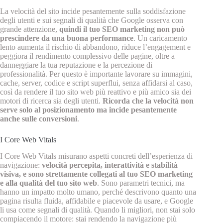
La velocità del sito incide pesantemente sulla soddisfazione
degli utenti e sui segnali di qualità che Google osserva con
grande attenzione,
quindi il tuo SEO marketing non può
prescindere da una buona performance
. Un caricamento
lento aumenta il rischio di abbandono, riduce l’engagement e
peggiora il rendimento complessivo delle pagine, oltre a
danneggiare la tua reputazione e la percezione di
professionalità. Per questo è importante lavorare su immagini,
cache, server, codice e script superflui, senza affidarsi al caso,
così da rendere il tuo sito web più reattivo e più amico sia dei
motori di ricerca sia degli utenti.
Ricorda che la velocità non
serve solo al posizionamento ma incide pesantemente
anche sulle conversioni
.
I Core Web Vitals
I Core Web Vitals misurano aspetti concreti dell’esperienza di
navigazione:
velocità percepita, interattività e stabilità
visiva, e sono strettamente collegati al tuo SEO marketing
e alla qualità del tuo sito web
. Sono parametri tecnici, ma
hanno un impatto molto umano, perché descrivono quanto una
pagina risulta fluida, affidabile e piacevole da usare, e Google
li usa come segnali di qualità. Quando li migliori, non stai solo
compiacendo il motore: stai rendendo la navigazione più