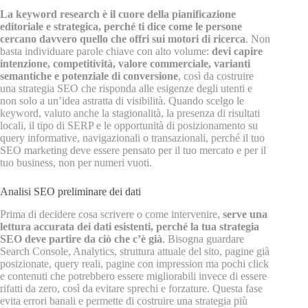
La keyword research è il cuore della pianificazione
editoriale e strategica, perché ti dice come le persone
cercano davvero quello che offri sui motori di ricerca
. Non
basta individuare parole chiave con alto volume:
devi capire
intenzione, competitività, valore commerciale, varianti
semantiche e potenziale di conversione
, così da costruire
una strategia SEO che risponda alle esigenze degli utenti e
non solo a un’idea astratta di visibilità. Quando scelgo le
keyword, valuto anche la stagionalità, la presenza di risultati
locali, il tipo di SERP e le opportunità di posizionamento su
query informative, navigazionali o transazionali, perché il tuo
SEO marketing deve essere pensato per il tuo mercato e per il
tuo business, non per numeri vuoti.
Analisi SEO preliminare dei dati
Prima di decidere cosa scrivere o come intervenire,
serve una
lettura accurata dei dati esistenti, perché la tua strategia
SEO deve partire da ciò che c’è già
. Bisogna guardare
Search Console, Analytics, struttura attuale del sito, pagine già
posizionate, query reali, pagine con impression ma pochi click
e contenuti che potrebbero essere migliorabili invece di essere
rifatti da zero, così da evitare sprechi e forzature. Questa fase
evita errori banali e permette di costruire una strategia più