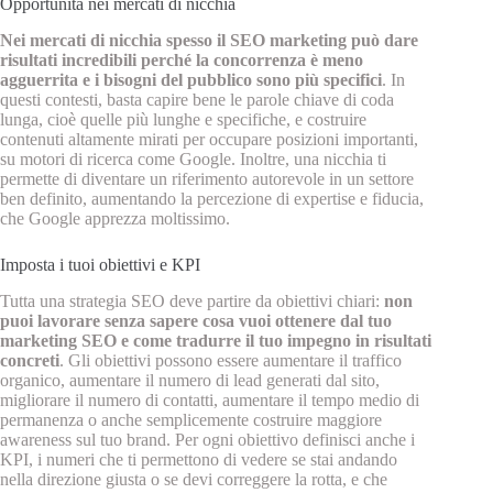
Opportunità nei mercati di nicchia
Nei mercati di nicchia spesso il SEO marketing può dare
risultati incredibili perché la concorrenza è meno
agguerrita e i bisogni del pubblico sono più specifici
. In
questi contesti, basta capire bene le parole chiave di coda
lunga, cioè quelle più lunghe e specifiche, e costruire
contenuti altamente mirati per occupare posizioni importanti,
su motori di ricerca come Google. Inoltre, una nicchia ti
permette di diventare un riferimento autorevole in un settore
ben definito, aumentando la percezione di expertise e fiducia,
che Google apprezza moltissimo.
Imposta i tuoi obiettivi e KPI
Tutta una strategia SEO deve partire da obiettivi chiari:
non
puoi lavorare senza sapere cosa vuoi ottenere dal tuo
marketing SEO e come tradurre il tuo impegno in risultati
concreti
. Gli obiettivi possono essere aumentare il traffico
organico, aumentare il numero di lead generati dal sito,
migliorare il numero di contatti, aumentare il tempo medio di
permanenza o anche semplicemente costruire maggiore
awareness sul tuo brand. Per ogni obiettivo definisci anche i
KPI, i numeri che ti permettono di vedere se stai andando
nella direzione giusta o se devi correggere la rotta, e che