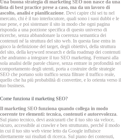
Una buona strategia di marketing SEO non nasce da una
lista di best practice prese a caso, ma da un lavoro di
ascolto, analisi e pianificazione
. Devi capire chi sei tu nel
mercato, chi è il tuo interlocutore, quali sono i suoi dubbi e le
sue pene, e poi sistemare il sito in modo che ogni pagina
risponda a una porzione specifica di questo universo di
ricerche, senza abbandonare la coerenza semantica dei
contenuti né la struttura del sito web. In questa fase entra in
gioco la definizione del target, degli obiettivi, della struttura
del sito, della keyword research e della roadmap dei contenuti
che andranno a integrare il tuo SEO marketing. Fermarsi alla
sola analisi delle parole chiave, senza entrare in profondità nel
comportamento degli utenti, porta a costruire delle strategie
SEO che portano solo traffico senza filtrare il traffico reale,
quello che ha più probabilità di convertire, e lo orienta verso il
tuo business.
Come funziona il marketing SEO?
Il marketing SEO funziona quando collega in modo
coerente tre elementi: tecnica, contenuti e autorevolezza
.
Sul piano tecnico, devi assicurarti che il tuo sito sia veloce,
sicuro, accessibile ai crawler e ben strutturato, perché il modo
in cui il tuo sito web viene letto da Google influisce
direttamente sui risultati di ricerca. Sul piano dei contenuti,