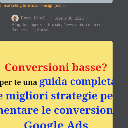
Il marketing turistico: consigli pratici
Renzo Merelli
Aprile 30, 2026
Blog
,
Intelligenza artificiale
,
News motori di ricerca
,
Pay per click
,
Social