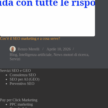
Cos’è il SEO marketing e a cosa serve?
Renzo Merelli
Aprile 10, 2026
Blog
,
Intelligenza artificiale
,
News motori di ricerca
,
Servizi
Servizi SEO e GEO
Consulenza SEO
SEO per AI (GEO)
Preventivo SEO
Pay per Click Marketing
PPC marketing