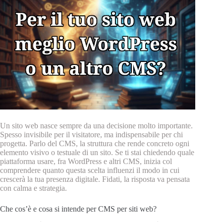
Un sito web nasce sempre da una decisione molto importante.
Spesso invisibile per il visitatore, ma indispensabile per chi
progetta. Parlo del CMS, la struttura che rende concreto ogni
elemento visivo o testuale di un sito. Se ti stai chiedendo quale
piattaforma usare, fra WordPress e altri CMS, inizia col
comprendere quanto questa scelta influenzi il modo in cui
crescerà la tua presenza digitale. Fidati, la risposta va pensata
con calma e strategia.
Che cos’è e cosa si intende per CMS per siti web?