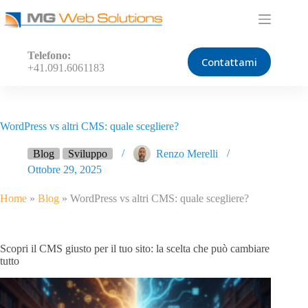
Salta
al
contenuto
Telefono:
Contattami
+41.091.6061183
WordPress vs altri CMS: quale scegliere?
Blog
Sviluppo
Renzo Merelli
Ottobre 29, 2025
Home
»
Blog
»
WordPress vs altri CMS: quale scegliere?
Scopri il CMS giusto per il tuo sito: la scelta che può cambiare
tutto