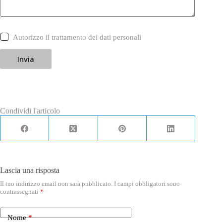
C
Autorizzo il trattamento dei dati personali
a
s
Invia
e
l
l
e
d
i
S
Condividi l'articolo
p
u
n
t
a
*
Lascia una risposta
Il tuo indirizzo email non sarà pubblicato.
I campi obbligatori sono
contrassegnati
*
Nome
*