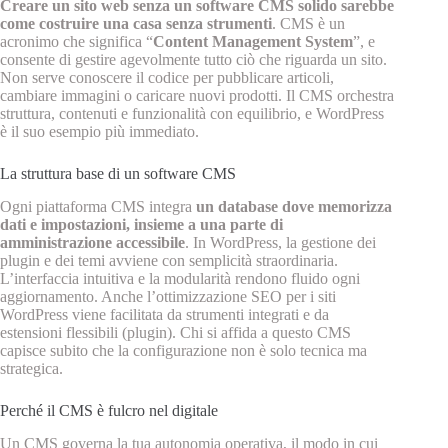
Creare un sito web senza un software CMS solido sarebbe
come costruire una casa senza strumenti
. CMS è un
acronimo che significa “
Content Management System
”, e
consente di gestire agevolmente tutto ciò che riguarda un sito.
Non serve conoscere il codice per pubblicare articoli,
cambiare immagini o caricare nuovi prodotti. Il CMS orchestra
struttura, contenuti e funzionalità con equilibrio, e WordPress
è il suo esempio più immediato.
La struttura base di un software CMS
Ogni piattaforma CMS integra
un database dove memorizza
dati e impostazioni, insieme a una parte di
amministrazione accessibile
. In WordPress, la gestione dei
plugin e dei temi avviene con semplicità straordinaria.
L’interfaccia intuitiva e la modularità rendono fluido ogni
aggiornamento. Anche l’ottimizzazione SEO per i siti
WordPress viene facilitata da strumenti integrati e da
estensioni flessibili (plugin). Chi si affida a questo CMS
capisce subito che la configurazione non è solo tecnica ma
strategica.
Perché il CMS è fulcro nel digitale
Un CMS governa la tua autonomia operativa, il modo in cui