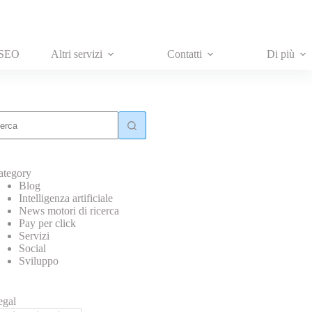
 SEO
Altri servizi
Contatti
Di più
essun
sultato
ategory
Blog
Intelligenza artificiale
News motori di ricerca
Pay per click
Servizi
Social
Sviluppo
egal