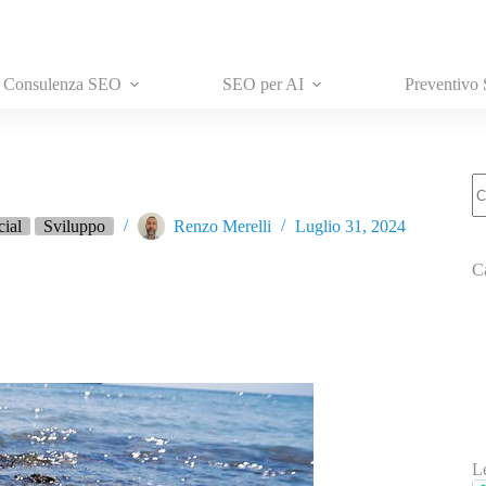
Consulenza SEO
SEO per AI
Preventivo
N
ri
cial
Sviluppo
Renzo Merelli
Luglio 31, 2024
C
L