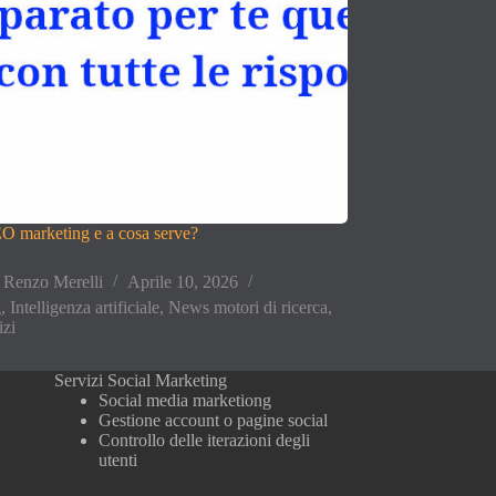
EO marketing e a cosa serve?
Renzo Merelli
Aprile 10, 2026
g
,
Intelligenza artificiale
,
News motori di ricerca
,
izi
Servizi Social Marketing
Social media marketiong
Gestione account o pagine social
Controllo delle iterazioni degli
utenti