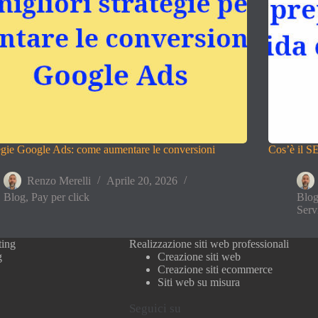
egie Google Ads: come aumentare le conversioni
Cos’è il S
Renzo Merelli
Aprile 20, 2026
Blog
,
Pay per click
Blo
Serv
ting
Realizzazione siti web professionali
g
Creazione siti web
Creazione siti ecommerce
Siti web su misura
Seguici su