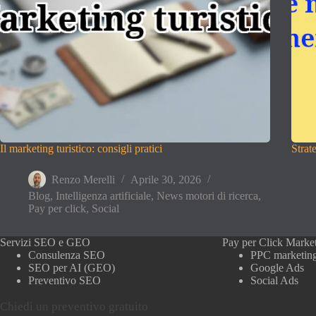
Il marketing turistico: consigli pratici
Strat
Renzo Merelli
Aprile 30, 2026
Blog
,
Intelligenza artificiale
,
News motori di ricerca
,
Pay per click
,
Social
Servizi SEO e GEO
Pay per Click Marke
Consulenza SEO
PPC marketin
SEO per AI (GEO)
Google Ads
Preventivo SEO
Social Ads
Chiedi un preventivo gratuito