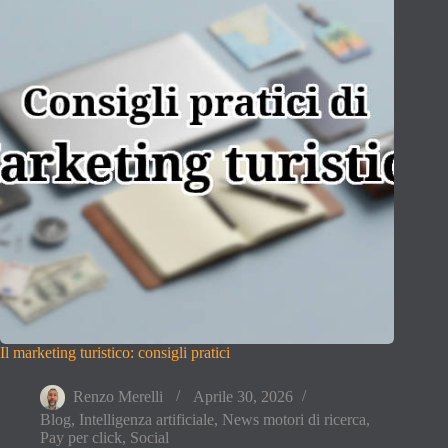
Il marketing turistico: consigli pratici
Renzo Merelli
Aprile 30, 2026
Blog
,
Intelligenza artificiale
,
News motori di ricerca
,
Pay per click
,
Social