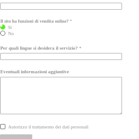
Il sito ha funzioni di vendita online?
*
Si
No
Per quali lingue si desidera il servizio?
*
Eventuali informazioni aggiuntive
C
Autorizzo il trattamento dei dati personali
a
s