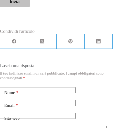
Invia
e
l
l
e
d
i
S
Condividi l'articolo
p
u
n
t
a
*
Lascia una risposta
Il tuo indirizzo email non sarà pubblicato.
I campi obbligatori sono
contrassegnati
*
Nome
*
Email
*
Sito web