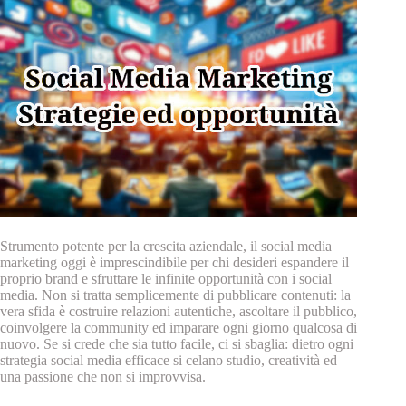
Strumento potente per la crescita aziendale, il social media
marketing oggi è imprescindibile per chi desideri espandere il
proprio brand e sfruttare le infinite opportunità con i social
media. Non si tratta semplicemente di pubblicare contenuti: la
vera sfida è costruire relazioni autentiche, ascoltare il pubblico,
coinvolgere la community ed imparare ogni giorno qualcosa di
nuovo. Se si crede che sia tutto facile, ci si sbaglia: dietro ogni
strategia social media efficace si celano studio, creatività ed
una passione che non si improvvisa.