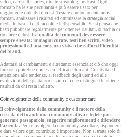
video, caroselli, stories, dirette streaming, podcast. Ogni
formato ha le sue peculiarità e può essere usato per
raggiungere obiettivi diversi. Testare continuamente nuovi
formati, analizzare i risultati ed ottimizzare la strategia social
media in base ai dati raccolti è indispensabile. Se si pensa che
basti pubblicare regolarmente per ottenere risultati, si rischia di
rimanere delusi.
La qualità dei contenuti deve essere
sempre elevata: immagini curate, testi ben scritti, video
professionali ed una coerenza visiva che rafforzi l’identità
del brand.
Adattarsi ai cambiamenti è altrettanto essenziale: ciò che oggi
funziona potrebbe non essere efficace domani. Creatività ed
attenzione alle tendenze, ai feedback degli utenti ed alle
evoluzioni delle piattaforme sono ciò che distingue chi ottiene
risultati da chi resta indietro.
Coinvolgimento della community e customer care
Il coinvolgimento della community è il motore della
crescita del brand: una community attiva e fedele può
generare passaparola, suggerire miglioramenti e difendere
l’azienda.
Per coinvolgere la community, ascoltare, rispondere
e dare valore ogni contributo è importante. Non si tratta solo di
rispondere ai commenti, ma di creare uno spazio di dialogo,