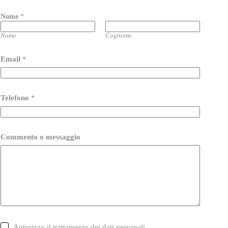
Nome
*
Nome
Cognome
Email
*
Telefono
*
Commento o messaggio
C
Autorizzo il trattamento dei dati personali