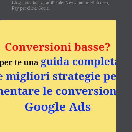
Blog
,
Intelligenza artificiale
,
News motori di ricerca
,
Pay per click
,
Social