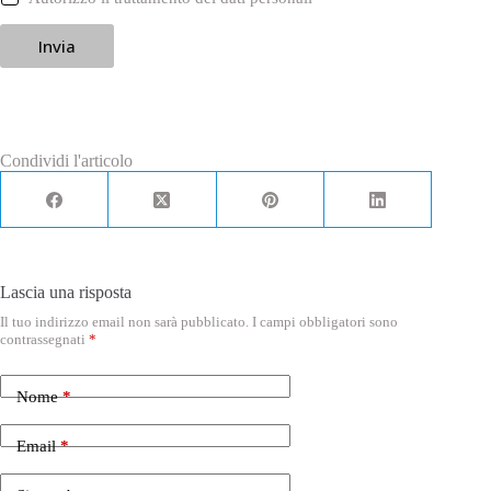
a
s
Invia
e
l
l
e
d
i
S
Condividi l'articolo
p
u
n
t
a
*
Lascia una risposta
Il tuo indirizzo email non sarà pubblicato.
I campi obbligatori sono
contrassegnati
*
Nome
*
Email
*