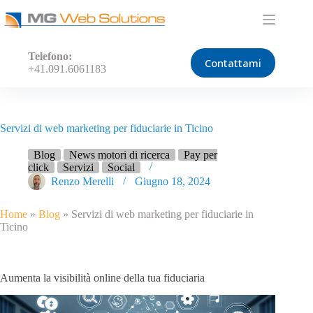
Salta
al
contenuto
Telefono:
Contattami
+41.091.6061183
Servizi di web marketing per fiduciarie in Ticino
Blog
News motori di ricerca
Pay per
click
Servizi
Social
Renzo Merelli
Giugno 18, 2024
Home
»
Blog
»
Servizi di web marketing per fiduciarie in
Ticino
Aumenta la visibilità online della tua fiduciaria