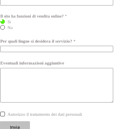
Il sito ha funzioni di vendita online?
*
Si
No
Per quali lingue si desidera il servizio?
*
Eventuali informazioni aggiuntive
C
Autorizzo il trattamento dei dati personali
a
s
Invia
e