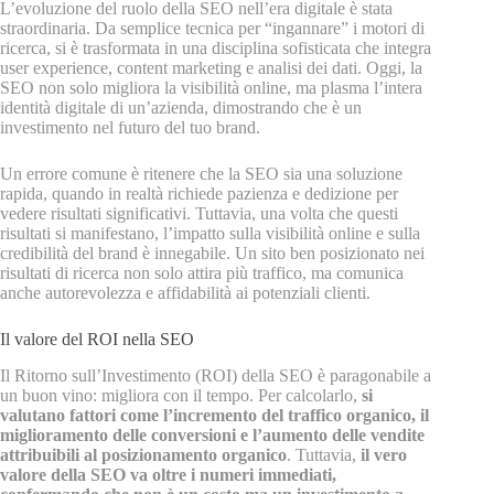
L’evoluzione del ruolo della SEO nell’era digitale è stata
straordinaria. Da semplice tecnica per “ingannare” i motori di
ricerca, si è trasformata in una disciplina sofisticata che integra
user experience, content marketing e analisi dei dati. Oggi, la
SEO non solo migliora la visibilità online, ma plasma l’intera
identità digitale di un’azienda, dimostrando che è un
investimento nel futuro del tuo brand.
Un errore comune è ritenere che la SEO sia una soluzione
rapida, quando in realtà richiede pazienza e dedizione per
vedere risultati significativi. Tuttavia, una volta che questi
risultati si manifestano, l’impatto sulla visibilità online e sulla
credibilità del brand è innegabile. Un sito ben posizionato nei
risultati di ricerca non solo attira più traffico, ma comunica
anche autorevolezza e affidabilità ai potenziali clienti.
Il valore del ROI nella SEO
Il Ritorno sull’Investimento (ROI) della SEO è paragonabile a
un buon vino: migliora con il tempo. Per calcolarlo,
si
valutano fattori come l’incremento del traffico organico, il
miglioramento delle conversioni e l’aumento delle vendite
attribuibili al posizionamento organico
. Tuttavia,
il vero
valore della SEO va oltre i numeri immediati,