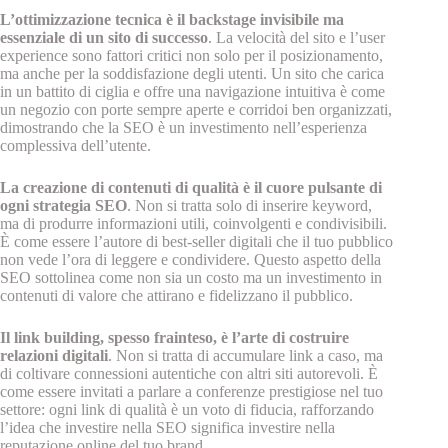
L’ottimizzazione tecnica è il backstage invisibile ma
essenziale di un sito di successo
. La velocità del sito e l’user
experience sono fattori critici non solo per il posizionamento,
ma anche per la soddisfazione degli utenti. Un sito che carica
in un battito di ciglia e offre una navigazione intuitiva è come
un negozio con porte sempre aperte e corridoi ben organizzati,
dimostrando che la SEO è un investimento nell’esperienza
complessiva dell’utente.
La creazione di contenuti di qualità è il cuore pulsante di
ogni strategia SEO
. Non si tratta solo di inserire keyword,
ma di produrre informazioni utili, coinvolgenti e condivisibili.
È come essere l’autore di best-seller digitali che il tuo pubblico
non vede l’ora di leggere e condividere. Questo aspetto della
SEO sottolinea come non sia un costo ma un investimento in
contenuti di valore che attirano e fidelizzano il pubblico.
Il link building, spesso frainteso, è l’arte di costruire
relazioni digitali
. Non si tratta di accumulare link a caso, ma
di coltivare connessioni autentiche con altri siti autorevoli. È
come essere invitati a parlare a conferenze prestigiose nel tuo
settore: ogni link di qualità è un voto di fiducia, rafforzando
l’idea che investire nella SEO significa investire nella
reputazione online del tuo brand.