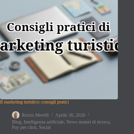
Il marketing turistico: consigli pratici
Renzo Merelli
Aprile 30, 2026
Blog
,
Intelligenza artificiale
,
News motori di ricerca
,
Pay per click
,
Social