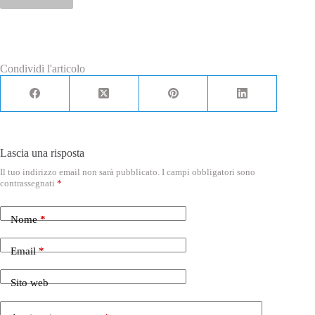
l
l
e
d
i
S
Condividi l'articolo
p
u
n
t
a
*
Lascia una risposta
Il tuo indirizzo email non sarà pubblicato.
I campi obbligatori sono
contrassegnati
*
Nome
*
Email
*
Sito web