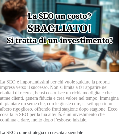
La SEO è importantissimi per chi vuole guidare la propria
impresa verso il successo. Non si limita a far apparire nei
risultati di ricerca, bensì costruisce un richiamo digitale che
attrae clienti, genera fiducia e crea valore nel tempo. Immagina
di piantare un seme che, con le giuste cure, si sviluppa in un
albero rigoglioso, offrendo frutti stagione dopo stagione. Ecco
cosa fa la SEO per la tua attività: è un investimento che
continua a dare, molto dopo l’esborso iniziale.
La SEO come strategia di crescita aziendale