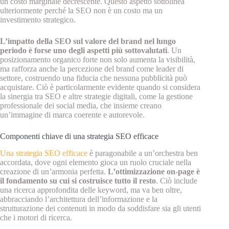
un costo marginale decrescente. Questo aspetto sottolinea
ulteriormente perché la SEO non è un costo ma un
investimento strategico.
L’impatto della SEO sul valore del brand nel lungo
periodo è forse uno degli aspetti più sottovalutati
. Un
posizionamento organico forte non solo aumenta la visibilità,
ma rafforza anche la percezione del brand come leader di
settore, costruendo una fiducia che nessuna pubblicità può
acquistare. Ciò è particolarmente evidente quando si considera
la sinergia tra SEO e altre strategie digitali, come la gestione
professionale dei social media, che insieme creano
un’immagine di marca coerente e autorevole.
Componenti chiave di una strategia SEO efficace
Una strategia SEO efficace
è paragonabile a un’orchestra ben
accordata, dove ogni elemento gioca un ruolo cruciale nella
creazione di un’armonia perfetta.
L’ottimizzazione on-page è
il fondamento su cui si costruisce tutto il resto
. Ciò include
una ricerca approfondita delle keyword, ma va ben oltre,
abbracciando l’architettura dell’informazione e la
strutturazione dei contenuti in modo da soddisfare sia gli utenti
che i motori di ricerca.