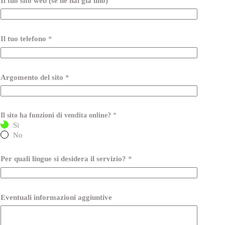
Il tuo sito web (se ne hai già uno)
Il tuo telefono
*
Argomento del sito
*
Il sito ha funzioni di vendita online?
*
Si
No
Per quali lingue si desidera il servizio?
*
Eventuali informazioni aggiuntive