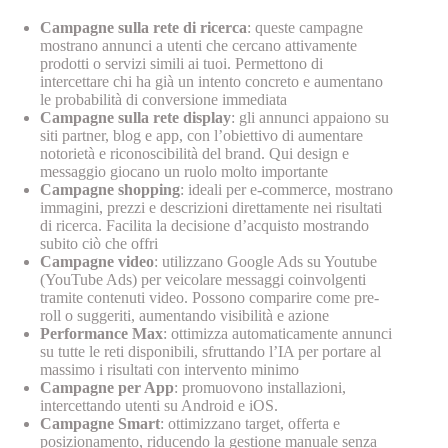
Campagne sulla rete di ricerca
: queste campagne
mostrano annunci a utenti che cercano attivamente
prodotti o servizi simili ai tuoi. Permettono di
intercettare chi ha già un intento concreto e aumentano
le probabilità di conversione immediata
Campagne sulla rete display
: gli annunci appaiono su
siti partner, blog e app, con l’obiettivo di aumentare
notorietà e riconoscibilità del brand. Qui design e
messaggio giocano un ruolo molto importante
Campagne shopping
: ideali per e-commerce, mostrano
immagini, prezzi e descrizioni direttamente nei risultati
di ricerca. Facilita la decisione d’acquisto mostrando
subito ciò che offri
Campagne video
: utilizzano Google Ads su Youtube
(YouTube Ads) per veicolare messaggi coinvolgenti
tramite contenuti video. Possono comparire come pre-
roll o suggeriti, aumentando visibilità e azione
Performance Max
: ottimizza automaticamente annunci
su tutte le reti disponibili, sfruttando l’IA per portare al
massimo i risultati con intervento minimo
Campagne per App
: promuovono installazioni,
intercettando utenti su Android e iOS.
Campagne Smart
: ottimizzano target, offerta e
posizionamento, riducendo la gestione manuale senza