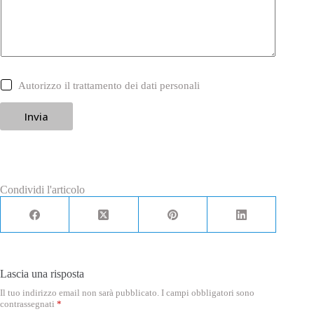
C
Autorizzo il trattamento dei dati personali
a
s
Invia
e
l
l
e
d
i
S
Condividi l'articolo
p
u
n
t
a
*
Lascia una risposta
Il tuo indirizzo email non sarà pubblicato.
I campi obbligatori sono
contrassegnati
*