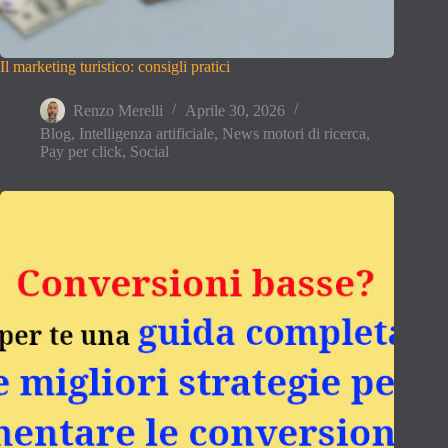
Il marketing turistico: consigli pratici
Renzo Merelli
Aprile 30, 2026
Blog
,
Intelligenza artificiale
,
News motori di ricerca
,
Pay per click
,
Social