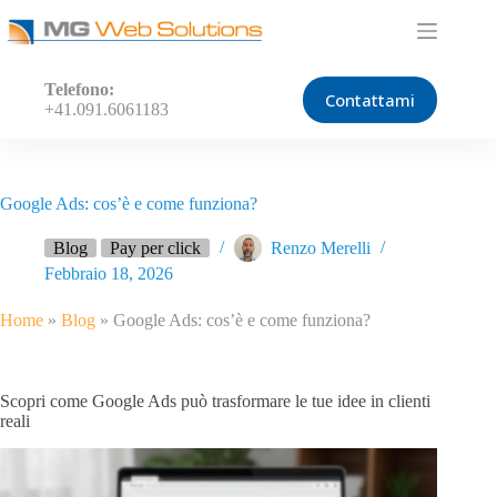
Salta
al
contenuto
Telefono:
Contattami
+41.091.6061183
Google Ads: cos’è e come funziona?
Blog
Pay per click
Renzo Merelli
Febbraio 18, 2026
Home
»
Blog
»
Google Ads: cos’è e come funziona?
Scopri come Google Ads può trasformare le tue idee in clienti
reali