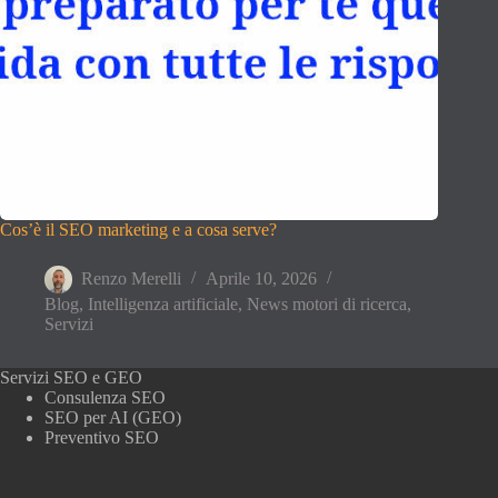
Cos’è il SEO marketing e a cosa serve?
Renzo Merelli
Aprile 10, 2026
Blog
,
Intelligenza artificiale
,
News motori di ricerca
,
Servizi
Servizi SEO e GEO
Consulenza SEO
SEO per AI (GEO)
Preventivo SEO