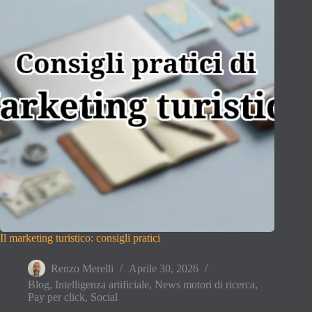
Il marketing turistico: consigli pratici
Renzo Merelli
Aprile 30, 2026
Blog
,
Intelligenza artificiale
,
News motori di ricerca
,
Pay per click
,
Social