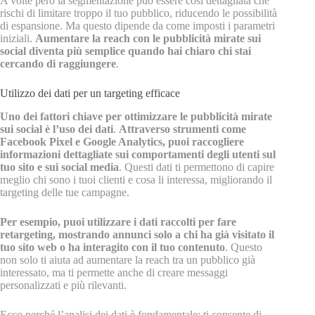
A volte però la segmentazione può essere così dettagliata che
rischi di limitare troppo il tuo pubblico, riducendo le possibilità
di espansione. Ma questo dipende da come imposti i parametri
iniziali.
Aumentare la reach con le pubblicità mirate sui
social diventa più semplice quando hai chiaro chi stai
cercando di raggiungere
.
Utilizzo dei dati per un targeting efficace
Uno dei fattori chiave per ottimizzare le pubblicità mirate
sui social è l’uso dei dati
.
Attraverso strumenti come
Facebook Pixel e Google Analytics, puoi raccogliere
informazioni dettagliate sui comportamenti degli utenti sul
tuo sito e sui social media
. Questi dati ti permettono di capire
meglio chi sono i tuoi clienti e cosa li interessa, migliorando il
targeting delle tue campagne.
Per esempio, puoi utilizzare i dati raccolti per fare
retargeting, mostrando annunci solo a chi ha già visitato il
tuo sito web o ha interagito con il tuo contenuto
. Questo
non solo ti aiuta ad aumentare la reach tra un pubblico già
interessato, ma ti permette anche di creare messaggi
personalizzati e più rilevanti.
Ecco perché l’analisi dei dati è fondamentale: ti consente di