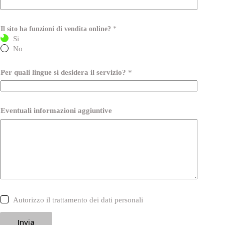
Il sito ha funzioni di vendita online?
*
Si
No
Per quali lingue si desidera il servizio?
*
Eventuali informazioni aggiuntive
C
Autorizzo il trattamento dei dati personali
a
s
Invia
e