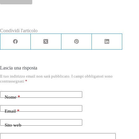
l
l
e
d
i
S
Condividi l'articolo
p
u
n
t
a
*
Lascia una risposta
Il tuo indirizzo email non sarà pubblicato.
I campi obbligatori sono
contrassegnati
*
Nome
*
Email
*
Sito web