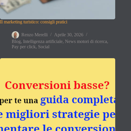
Il marketing turistico: consigli pratici
Renzo Merelli
Aprile 30, 2026
Blog
,
Intelligenza artificiale
,
News motori di ricerca
,
Pay per click
,
Social