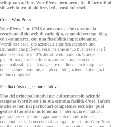
sviluppato ad hoc. WordPress però permette di fare ottimi
siti web in tempi più brevi ed a costi inferiori.
Cos’è WordPress
WordPress è un CMS open-source che consente la
creazione di siti web di vario tipo, come siti vetrina, blog
ed e-commerce, con una flessibilità impressionante
.
WordPress per il sito aziendale significa scegliere uno
strumento che può evolversi insieme al tuo business e che è
alla base di oltre il 40% dei siti web mondiali. Questa
piattaforma permette di realizzare siti completamente
personalizzabili, facili da gestire e in linea con le esigenze
delle aziende moderne, dai piccoli blog aziendali ai negozi
online complessi.
Facilità d’uso e gestione intuitiva
Uno dei principali motivi per cui sempre più aziende
scelgono WordPress è la sua estrema facilità d’uso
.
Infatti
anche se non hai particolari competenze tecniche, puoi
gestire il tuo sito in autonomia
. L’interfaccia è intuitiva,
pensata per consentire aggiornamenti e modifiche dei
contenuti senza la necessità di sviluppatori esterni. WordPress
per il tuo sito aziendale diventa così una scelta naturale per chi