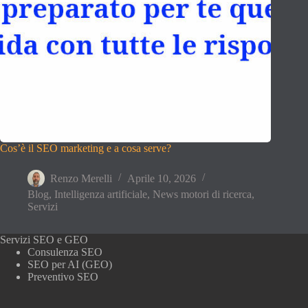
Cos’è il SEO marketing e a cosa serve?
Renzo Merelli
Aprile 10, 2026
Blog
,
Intelligenza artificiale
,
News motori di ricerca
,
Servizi
Servizi SEO e GEO
Consulenza SEO
SEO per AI (GEO)
Preventivo SEO