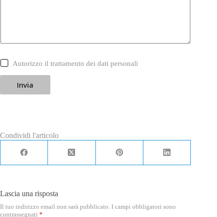
C
Autorizzo il trattamento dei dati personali
a
s
Invia
e
l
l
e
d
i
S
Condividi l'articolo
p
u
n
t
a
*
Lascia una risposta
Il tuo indirizzo email non sarà pubblicato.
I campi obbligatori sono
contrassegnati
*