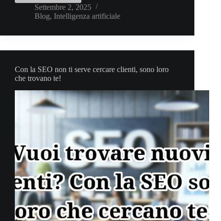
turistica
Settembre 2, 2025
Blog
,
Intelligenza artificiale
geolocalizzata
con
le
IA
Con la SEO non ti serve cercare clienti, sono loro
che trovano te!