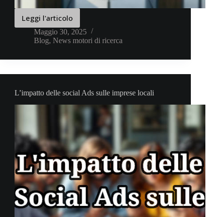
Leggi l'articolo
Strategie
SEO
Maggio 30, 2025
Blog
,
News motori di ricerca
per
agenzie
immobiliari
L’impatto delle social Ads sulle imprese locali