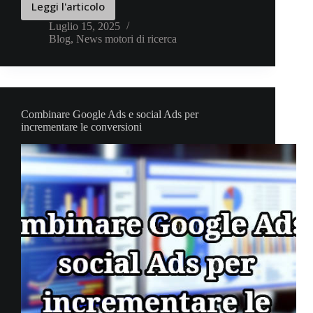
Leggi l'articolo
L’importanza
di
Luglio 15, 2025
Blog
,
News motori di ricerca
una
strategia
SEO
personalizzata
per
un’azienda
Combinare Google Ads e social Ads per
incrementare le conversioni