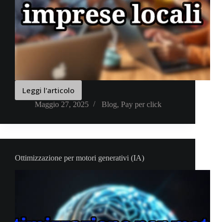
Leggi l'articolo
L’impatto
delle
Maggio 27, 2025
Blog
,
Pay per click
social
Ads
sulle
imprese
locali
Ottimizzazione per motori generativi (IA)